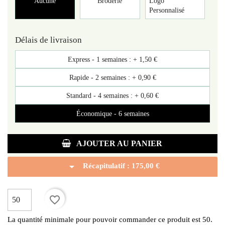
Aucune
Broderie
Logo
Personnalisé
Délais de livraison
Express - 1 semaines : +
1,50 €
Rapide - 2 semaines : +
0,90 €
Standard - 4 semaines : +
0,60 €
Économique - 6 semaines
AJOUTER AU PANIER
arrow_drop_down
Récapitulatif :
175,00 €
favorite_border
La quantité minimale pour pouvoir commander ce produit est 50.