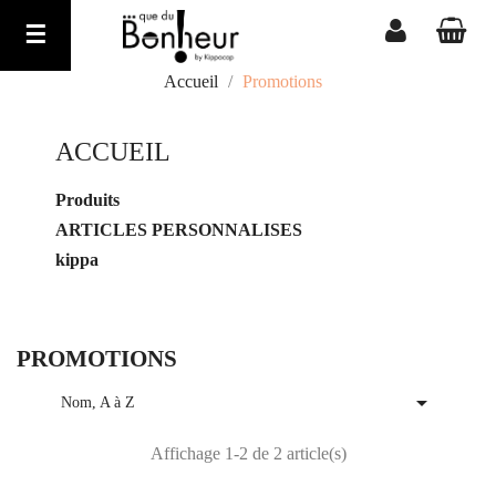
Basculer
☰
la
navigation
Accueil
Promotions
ACCUEIL

Produits

ARTICLES PERSONNALISES

kippa
PROMOTIONS

Nom, A à Z
Affichage 1-2 de 2 article(s)