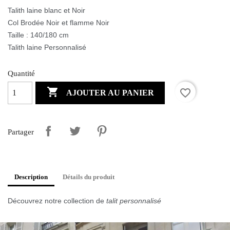
Talith laine blanc et Noir
Col Brodée Noir et flamme Noir
Taille : 140/180 cm
Talith laine Personnalisé
Quantité

favorite_border
AJOUTER AU PANIER
Partager
Description
Détails du produit
Découvrez
notre collection de
talit personnalisé