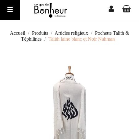
Basculer
☰
la
navigation
Accueil
Produits
Articles religieux
Pochette Talith &
Téphilines
Talith laine blanc et Noir Nahman