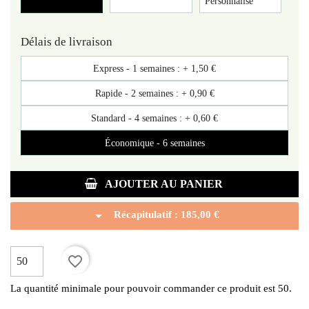
Personnalisé
Délais de livraison
Express - 1 semaines : +
1,50 €
Rapide - 2 semaines : +
0,90 €
Standard - 4 semaines : +
0,60 €
Économique - 6 semaines
AJOUTER AU PANIER
arrow_drop_down
Récapitulatif :
185,00 €
favorite_border
La quantité minimale pour pouvoir commander ce produit est 50.