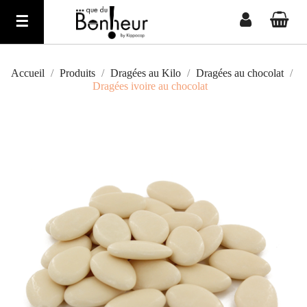
Basculer
☰
la
navigation
Accueil
Produits
Dragées au Kilo
Dragées au chocolat
Dragées ivoire au chocolat