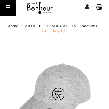
Basculer
☰
la
navigation
Accueil
ARTICLES PERSONNALISES
casquettes
Casquette grise