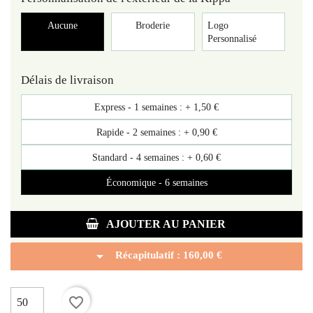
Aucune
Broderie
Logo
Personnalisé
Délais de livraison
Express - 1 semaines : +
1,50 €
Rapide - 2 semaines : +
0,90 €
Standard - 4 semaines : +
0,60 €
Économique - 6 semaines
AJOUTER AU PANIER
arrow_drop_down
Récapitulatif :
160,00 €
favorite_border