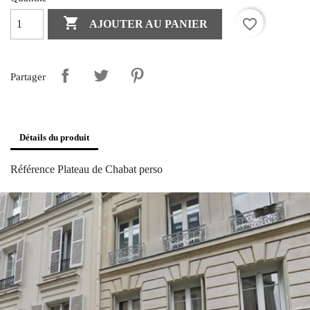

favorite_border
AJOUTER AU PANIER
Partager
Détails du produit
Référence
Plateau de Chabat perso